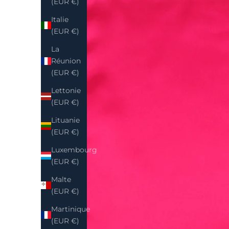
(EUR €)
Italie
(EUR €)
La
Réunion
(EUR €)
Lettonie
(EUR €)
Lituanie
(EUR €)
Luxembourg
(EUR €)
Malte
(EUR €)
Martinique
(EUR €)