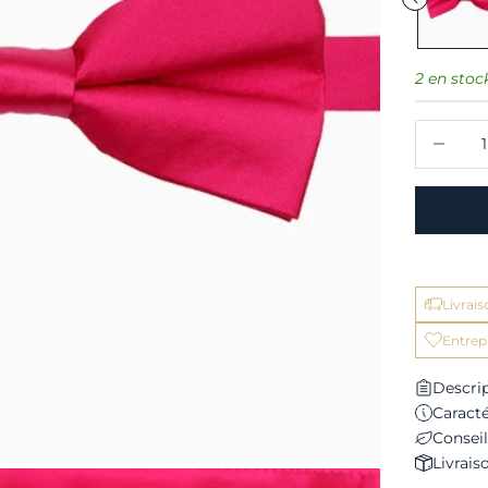
2 en stoc
Diminuer 
Livrai
Entrep
Descri
Caracté
Conseil
Livrais