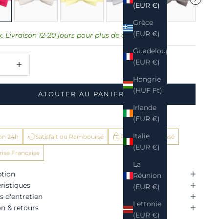
(EUR €)
Grèce
(EUR €)
k. Livraison 12-20 jours pour plus de quantités.
Guadeloupe
la quantité
Augmenter la quantité
(EUR €)
Hongrie
(HUF Ft)
AJOUTER AU PANIER
Irlande
(EUR €)
Italie
son 24h
Satisfait ou Remboursé
Paiement sécurisé
(EUR €)
rise Française
La
ption
Réunion
ristiques
(EUR €)
s d'entretien
Lettonie
on & retours
(EUR €)