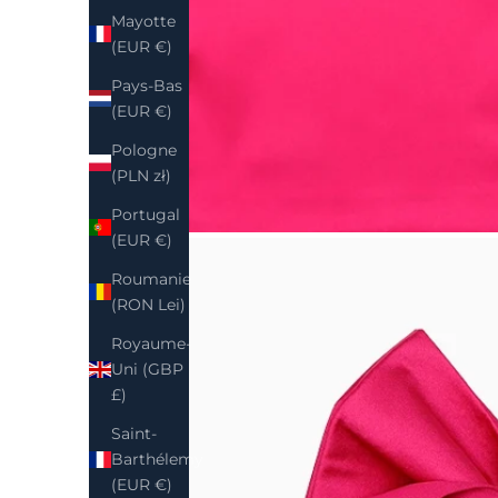
Mayotte
(EUR €)
Pays-Bas
(EUR €)
Pologne
(PLN zł)
Portugal
(EUR €)
Roumanie
(RON Lei)
Royaume-
Uni (GBP
£)
Saint-
Barthélemy
(EUR €)