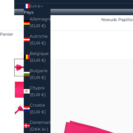
EUR €
Pays
Allemagne
Noeuds Papillo
(EUR €)
Panier
Autriche
(EUR €)
Belgique
(EUR €)
Bulgarie
(EUR €)
Chypre
(EUR €)
Croatie
(EUR €)
Orange
Danemark
(DKK kr.)