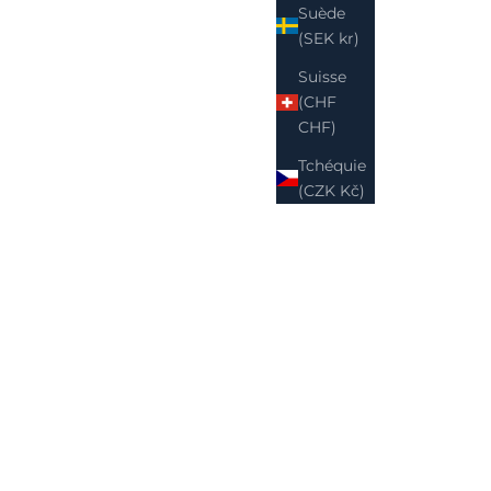
Suède
(SEK kr)
Suisse
(CHF
CHF)
Tchéquie
(CZK Kč)