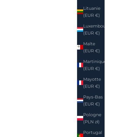
Lituanie
(EUR €)
Luxembourg
(EUR €)
Malte
(EUR €)
Martinique
(EUR €)
Mayotte
(EUR €)
Pays-Bas
(EUR €)
Pologne
(PLN zł)
Portugal