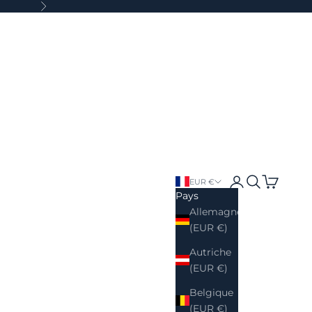
Suivant
Connexion
Recherche
Panier
EUR €
Pays
Allemagne
(EUR €)
Autriche
(EUR €)
Belgique
(EUR €)