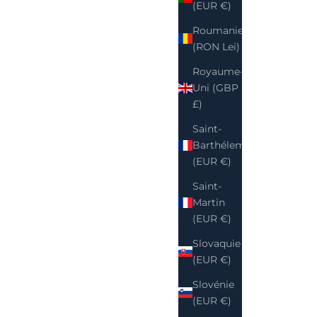
(EUR €)
Roumanie
(RON Lei)
Royaume-
Uni (GBP
£)
Saint-
Barthélemy
(EUR €)
Saint-
Martin
(EUR €)
Slovaquie
(EUR €)
Slovénie
(EUR €)