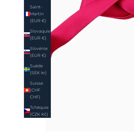
Saint-
Martin
(EUR €)
Slovaquie
(EUR €)
Slovénie
(EUR €)
Suède
(SEK kr)
Suisse
(CHF
CHF)
Tchéquie
(CZK Kč)