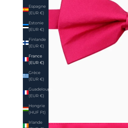
Espagne
(EUR €)
Estonie
(EUR €)
Finlande
(EUR €)
France
(EUR €)
Grèce
(EUR €)
Guadeloupe
(EUR €)
Hongrie
(HUF Ft)
Irlande